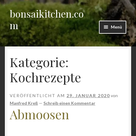
bonsaikitchen.co
Zur
Zum
Navigation
Inhalt
m
springen
springen
Menü
Start
Kategorie:
Aktivität
Kochrezepte
Blog
Datenschutzerklärung
VERÖFFENTLICHT AM
29. JANUAR 2020
von
Manfred Kreß
—
Schreib einen Kommentar
Der Bonsai Leitfaden für Einsteiger
Abmoosen
Bonsai, ein paar Grundlagen