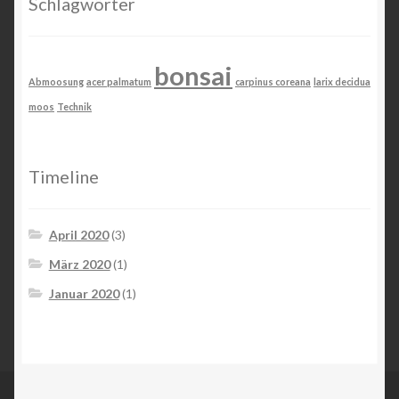
Schlagwörter
bonsai
Abmoosung
acer palmatum
carpinus coreana
larix decidua
moos
Technik
Timeline
April 2020
(3)
März 2020
(1)
Januar 2020
(1)