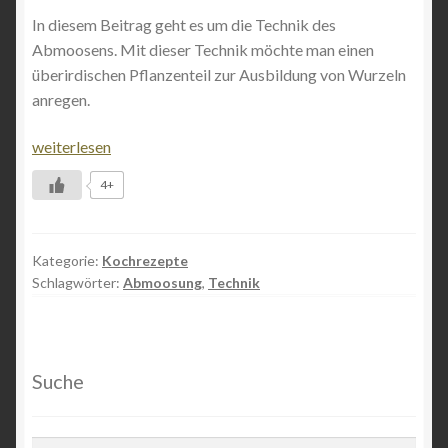
Vorbereitung deines Bonsaigartens
In diesem Beitrag geht es um die Technik des
Abmoosens. Mit dieser Technik möchte man einen
Front Page
überirdischen Pflanzenteil zur Ausbildung von Wurzeln
anregen.
Infos zur Onlineaustellung des AK Lorsch (Aussteller)
Abmoosen
weiterlesen
Kontakt
4+
Mitarbeit
Kategorie:
Kochrezepte
Mitglieder
Schlagwörter:
Abmoosung
,
Technik
Veranstaltungen
Suche
Kategorien
Meine Buchungen
Suchen