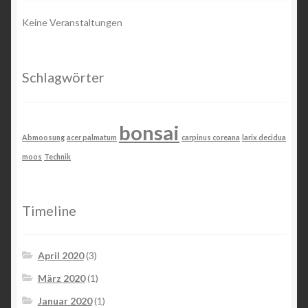
Keine Veranstaltungen
Schlagwörter
bonsai
Abmoosung
acer palmatum
carpinus coreana
larix decidua
moos
Technik
Timeline
April 2020
(3)
März 2020
(1)
Januar 2020
(1)